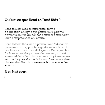
Qu’est-ce que Read to Deaf Kids ?
Read to Deaf Kids est une plate-forme
d’éducation en ligne qui permet aux parents
d’enfants sourds d’aider ces derniers à améliorer
leurs compétences en lecture.
Read to Deaf Kids vise à promouvoir l'éducation
préscolaire de l'apprentissage du vocabulaire et
des livres aux lectures dialoguées. Dans quel but
? - Pour le développement du cerveau, qui est
essentiel dans l’acquisition des compétences en
lecture. La plate-forme doit contribuer à favoriser
l’interaction linguistique entre les parents et les
Le Sac Magique
enfants.
Nos histoires