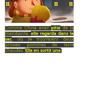
pitié
Comme Olivia avait
de la
elle regarda dans le
mendiante,
sac
, où se trouvaient deux
grosses pommes de terre
Elle en sortit une
chaudes.
.
l’écharpe de la mendiante
Quand Olivia vit que
était déchirée et trouée
enveloppa la
, elle
pomme de terre dans son écharpe
tricotée