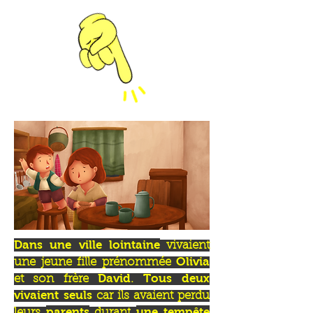
Dans une ville lointaine
vivaient
Olivia
une jeune fille prénommée
David
Tous deux
et son frère
.
vivaient seuls
car ils avaient perdu
parents
une tempête
leurs
durant