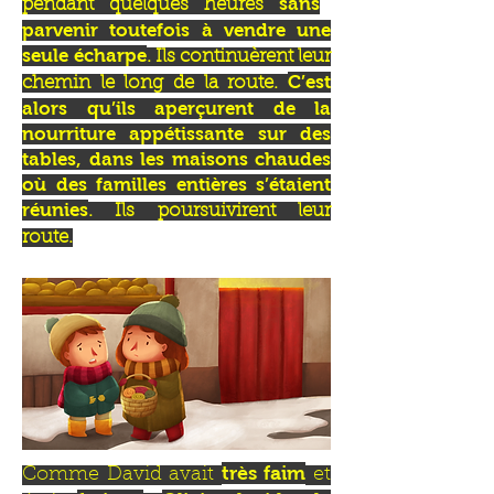
sans
pendant quelques heures
parvenir toutefois à vendre une
seule écharpe
. Ils continuèrent leur
C’est
chemin le long de la route.
alors qu’ils aperçurent de la
nourriture appétissante sur des
tables, dans les maisons chaudes
où des familles entières s’étaient
réunies
. Ils poursuivirent leur
route.
très faim
Comme David avait
et