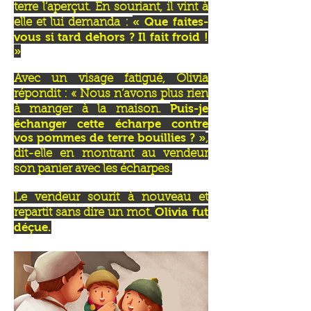
terre l’aperçut. En souriant, il vint à
« Que faites-
elle et lui demanda :
vous si tard dehors ? Il fait froid !
»
Avec un visage fatigué, Olivia
répondit : « Nous n’avons plus rien
Puis-je
à manger à la maison.
échanger cette écharpe contre
vos pommes de terre bouillies ? »
,
dit-elle en montrant au vendeur
son panier avec les écharpes.
Le vendeur sourit à nouveau et
Olivia fut
repartit sans dire un mot.
déçue.