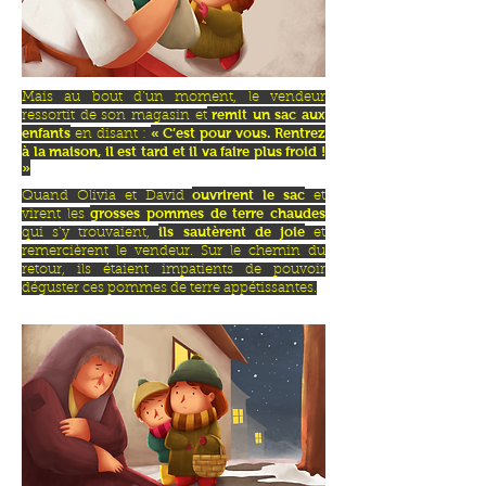
Mais au bout d’un moment, le vendeur
remit un sac aux
ressortit de son magasin
et
enfants
« C’est pour vous. Rentrez
en disant :
à la maison, il est tard et il va faire plus froid !
»
ouvrirent le sac
Quand Olivia et David
et
grosses pommes de terre chaudes
virent les
ils sautèrent de joie
qui s’y trouvaient,
et
remercièrent le vendeur. Sur le chemin du
retour, ils étaient impatients de pouvoir
déguster ces pommes de terre appétissantes.