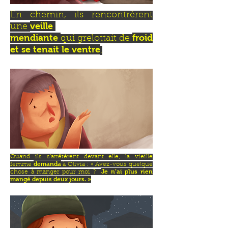
En chemin, ils rencontrèrent
veille
une
mendiante
froid
qui grelottait de
et se tenait le ventre
.
Quand ils s’arrêtèrent devant elle, la vieille
demanda
femme
à Olivia : « Avez-vous quelque
Je n’ai plus rien
chose à manger pour moi ?
mangé depuis deux jours. »