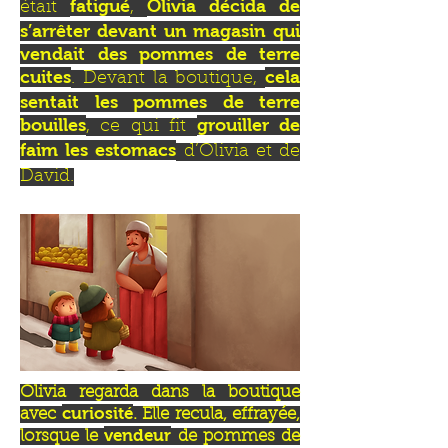
fatigué
Olivia décida de
était
,
s’arrêter devant un magasin qui
vendait des pommes de terre
cuites
cela
. Devant la boutique,
sentait les pommes de terre
bouilles
grouiller de
, ce qui fit
faim les estomacs
d’Olivia et de
David.
Olivia regarda dans la boutique
curiosité
avec
. Elle recula, effrayée,
vendeur
lorsque le
de pommes de