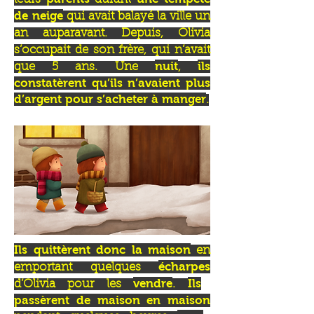
de neige
qui avait balayé la ville un
an auparavant. Depuis, Olivia
s’occupait de son frère, qui n’avait
nuit
ils
que 5 ans. Une
,
constatèrent qu’ils n’avaient plus
d’argent pour s’acheter à manger
.
Ils quittèrent donc la maison
en
écharpes
emportant quelques
vendre
Ils
d’Olivia pour les
.
passèrent de maison en maison